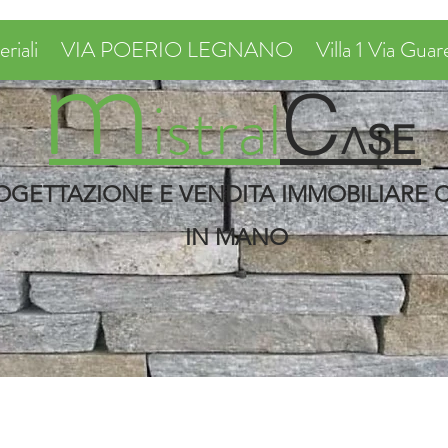
m
riali
VIA POERIO LEGNANO
Villa 1 Via Guar
C
i
stral
Ʌ
S
E
OGETTAZIONE E VENDITA IMMOBILIARE C
IN MANO